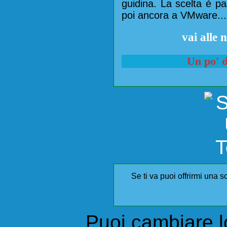
guidina. La scelta è p
poi ancora a VMware... 
vai alle
Un po' d
Se ti va puoi offrirmi una sc
Puoi cambiare lo