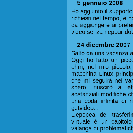
5 gennaio 2008
Ho aggiunto il supporto 
richiesti nel tempo, e
da aggiungere ai prefer
video senza neppur dover
24 dicembre 2007
Salto da una vacanza all
Oggi ho fatto un picco
ehm, nel mio piccolo, 
macchina Linux princip
che mi seguirà nei var
spero, riuscirò a e
sostanziali modifiche ch
una coda infinita di r
getvideo...
L'epopea del trasferi
virtuale è un capito
valanga di problematic