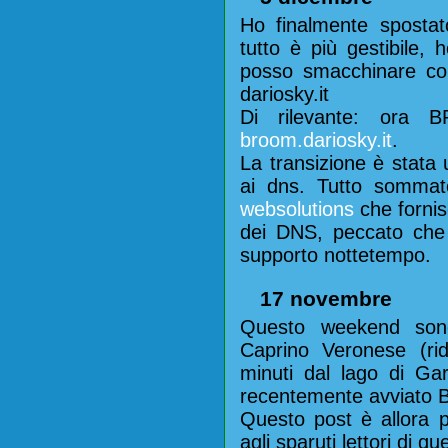
Ho finalmente spostat
tutto è più gestibile,
posso smacchinare con 
dariosky.it
Di rilevante: ora
broom.dariosky.it
.
La transizione è stata
ai dns. Tutto sommat
websolutions
che fornis
dei DNS, peccato che n
supporto nottetempo.
17 novembre
Questo weekend son
Caprino Veronese (ride
minuti dal lago di Ga
recentemente avviato 
Questo post è allora pe
agli sparuti lettori di q