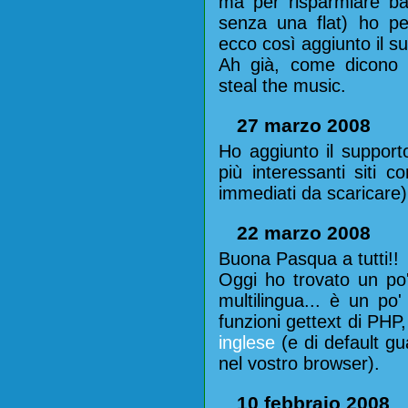
ma per risparmiare ba
senza una flat) ho pe
ecco così aggiunto il s
Ah già, come dicono q
steal the music.
27 marzo 2008
Ho aggiunto il support
più interessanti siti
immediati da scaricare)
22 marzo 2008
Buona Pasqua a tutti!!
Oggi ho trovato un po
multilingua... è un po
funzioni gettext di PHP
inglese
(e di default gu
nel vostro browser).
10 febbraio 2008