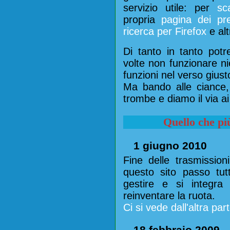
servizio utile: per
sc
propria
pagina dei pref
ricerca per Firefox
e alt
Di tanto in tanto potr
volte non funzionare ni
funzioni nel verso giust
Ma bando alle ciance, s
trombe e diamo il via ai
Quello che pi
1 giugno 2010
Fine delle trasmission
questo sito passo t
gestire e si integr
reinventare la ruota.
Ci si vede dall'altra part
18 febbraio 2009