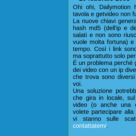
Ohi ohi, Dailymotion 
tavola e getvideo non f
La nuove chiavi gener
hash md5 (dell'ip e de
salati e non sono rius
vuole molta fortuna) e 
tempo. Così i link sono
ma soprattutto solo per l
É un problema perché ge
dei video con un ip diver
che trova sono diversi
voi.
Una soluzione potre
che gira in locale, su
video (o anche una de
volete partecipare alla
vi stanno sulle sca
contattatemi
.