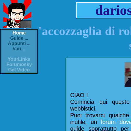
dario
Un'accozzaglia di ro
Home
Guide ...
Appunti ...
Vari ...
YourLinks
Forumosky
Get Video
CIAO !
Comincia qui questo
webbistici.
Puoi trovarci qualche
inutile, un
forum dove
guide soprattutto p