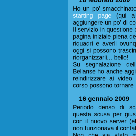
Ho un po' smacchinato
starting page
(qui a 
aggiungere un po' di cos
Il servizio in questione
pagina iniziale piena de
riquadri e averli ovu
oggi si possono trascina
riorganizzarli... bello!
Su segnalazione del
Bellanse ho anche aggi
reindirizzare ai vide
corso possono tornare ut
16 gennaio 2009
Periodo denso di sc
questa scusa per giust
con il nuovo server (e
non funzionava il contat
Non che sia stato 