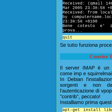
Received: (qmail 14
Mar 2005 23:38:58 +
Received: from loca
by computername.lo
23:38:58 +0100
Bene cotesto e' 
prova...
quit
Se tutto funziona proce
Courier
Il server IMAP è un r
come imp e squirrelmail
In Debian l'installazi
sorgenti e non da
l'autenticazione di vpo
"contrib", peccato!
Installiamo prima questi
apt-get install lib