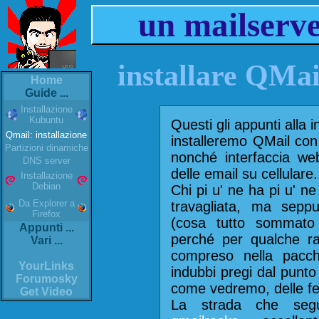
un mailserve
installare QMail
Home
Guide ...
Installazione
Kubuntu
Questi gli appunti alla i
Qmail: installazione
installeremo QMail co
Partizioni dinamiche
nonché interfaccia web
DNS server
delle email su cellulare.
Installazione
Debian
Chi pi u' ne ha pi u' ne
Da Explorer a
travagliata, ma sepp
Firefox
(cosa tutto sommato 
Appunti ...
perché per qualche r
Vari ...
compreso nella pacchet
YourLinks
indubbi pregi dal punto d
Forumosky
come vedremo, delle fe
Get Video
La strada che segu