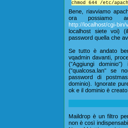
chmod 644 /etc/apac
Bene, riavviamo apa
ora possiamo a
http://localhost/cgi-bi
localhost siete voi) 
password quella che ave
Se tutto è andato be
vqadmin davanti, proc
("Aggiungi dominio")
("qualcosa.lan" se n
password di postmast
dominio). Ignorate pur
ok e il dominio è creato
Maildrop è un filtro pe
non è così indispensabi