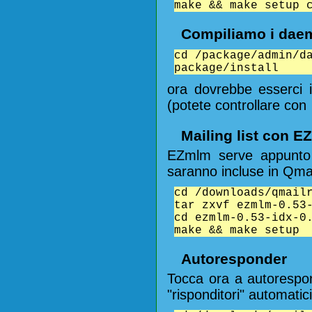
make && make setup 
Compiliamo i dae
cd /package/admin/d
package/install
ora dovrebbe esserci 
(potete controllare con
Mailing list con 
EZmlm serve appunto p
saranno incluse in Qmai
cd /downloads/qmail
tar zxvf ezmlm-0.53
cd ezmlm-0.53-idx-0
make && make setup
Autoresponder
Tocca ora a autorespon
"risponditori" automatici