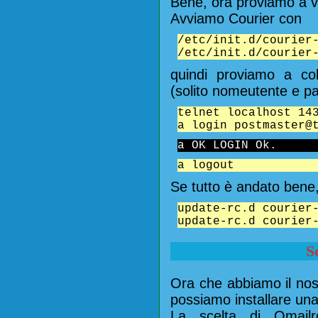
Bene, ora proviamo a v
Avviamo Courier con
/etc/init.d/courier
/etc/init.d/courier
quindi proviamo a col
(solito nomeutente e p
telnet localhost 14
a login postmaster@
a OK LOGIN Ok.
a logout
Se tutto è andato bene, 
update-rc.d courier
update-rc.d courier
S
Ora che abbiamo il nos
possiamo installare un
La scelta di Qmai