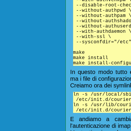
--disable-root-che
--without-authpwd 
--without-authpam 
--without-authshad
--without-authuser
--with-authdaemon 
--with-ssl \
--sysconfdir="/etc
make
make install
make install-config
In questo modo tutto è f
ma i file di configurazio
Creiamo ora dei symlink 
ln -s /usr/local/sb
/etc/init.d/courier
ln -s /usr/lib/cour
/etc/init.d/courier
E andiamo a cambia
l'autenticazione di imap