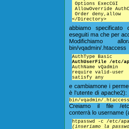
Options ExecCGI
AllowOverride AuthC
Order deny,allow
</Directory>
abbiamo specificato 
eseguiti ma che per acc
Modifichiamo allo
bin/vqadmin/.htaccess
AuthType Basic
AuthUserFile /etc/a
AuthName vQadmin
require valid-user
satisfy any
e cambiamone i permes
è l'utente di apache2):
bin/vqadmin/.htacces
Creiamo il file /et
conterrà lo username (
htpasswd -c /etc/ap
(inseriamo la passw