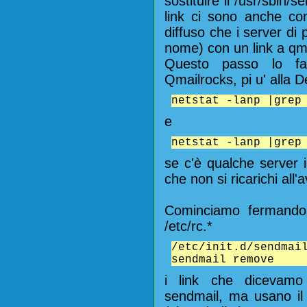
sostituire il /usr/sbin/
link ci sono anche co
diffuso che i server di
nome) con un link a qma
Questo passo lo f
Qmailrocks, pi u' alla
netstat -lanp |grep
e
netstat -lanp |grep
se c'è qualche server 
che non si ricarichi all'a
Cominciamo fermando 
/etc/rc.*
/etc/init.d/send
sendmail remove
i link che dicevamo
sendmail, ma usano il 