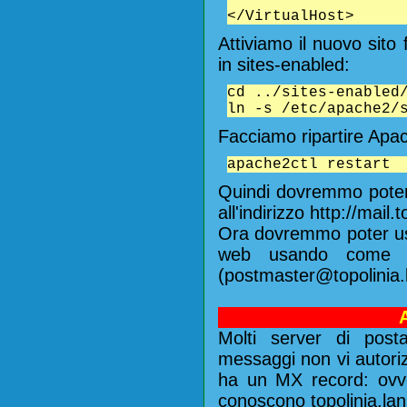
</VirtualHost>
Attiviamo il nuovo sito
in sites-enabled:
cd ../sites-enabled
ln -s /etc/apache2/
Facciamo ripartire Apa
apache2ctl restart
Quindi dovremmo poter
all'indirizzo http://mail.t
Ora dovremmo poter usa
web usando come us
(postmaster@topolinia.
Molti server di pos
messaggi non vi autori
ha un MX record: ovv
conoscono topolinia.lan