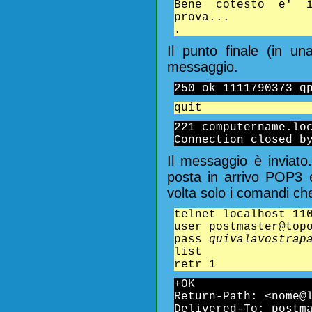
Bene cotesto e' 
prova...
.
Il punto finale (in un
messaggio.
250 ok 1111790373 q
quit
221 computername.lo
Connection closed b
Il messaggio è inviato.
posta in arrivo POP3 e
volta solo i comandi che
telnet localhost 11
user postmaster@top
pass
quivalavostrap
list
retr 1
+OK
Return-Path: <nome@
Delivered-To: postm