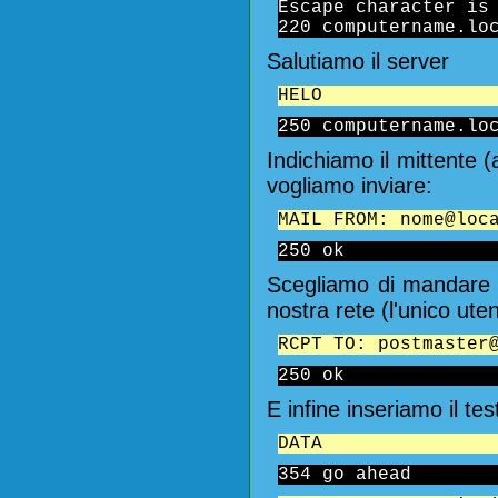
Escape character is
220 computername.lo
Salutiamo il server
HELO
250 computername.lo
Indichiamo il mittente 
vogliamo inviare:
MAIL FROM: nome@loc
250 ok
Scegliamo di mandare i
nostra rete (l'unico ut
RCPT TO: postmaster
250 ok
E infine inseriamo il t
DATA
354 go ahead