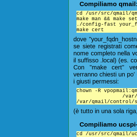
Compiliamo qmail
cd /usr/src/qmail/q
make man && make se
./config-fast your_
make cert
dove "your_fqdn_hostn
se siete registrati com
nome completo nella vo
il suffisso .local) (es. 
Con "make cert" ver
verranno chiesti un po' 
i giusti permessi:
chown -R vpopmail:q
/var/qmail/co
/var/qmail/control/
(è tutto in una sola riga
Compiliamo ucspi
cd /usr/src/qmail/u