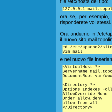
file /etc/hosts del tipo:
127.0.0.1 mail.topo
ora se, per esempio, f
risponderete voi stessi.
Ora andiamo in /etc/ap
il nuovo sito mail.topolin
cd /etc/apache2/sit
vim mail
e nel nuovo file inseria
<VirtualHost *>
Servername mail.top
DocumentRoot var/ww
<Directory *>
Options Indexes Fol
AllowOverride None
Order allow,deny
allow from all
</Directory>