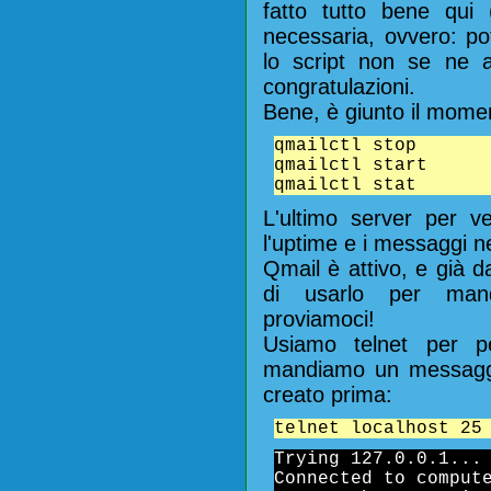
fatto tutto bene qui 
necessaria, ovvero: po
lo script non se ne a
congratulazioni.
Bene, è giunto il momen
qmailctl stop
qmailctl start
qmailctl stat
L'ultimo server per ve
l'uptime e i messaggi n
Qmail è attivo, e già 
di usarlo per mand
proviamoci!
Usiamo telnet per p
mandiamo un messaggi
creato prima:
telnet localhost 25
Trying 127.0.0.1...
Connected to comput