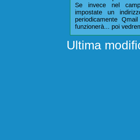
Se invece nel camp
impostate un indiri
periodicamente Qmail vi
funzionerà... poi vedr
Ultima modifi