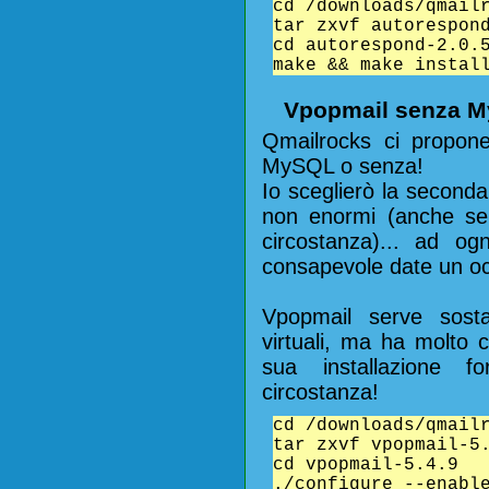
cd /downloads/qmail
tar zxvf autorespon
cd autorespond-2.0.
make && make instal
Vpopmail senza 
Qmailrocks ci propon
MySQL o senza!
Io sceglierò la seconda
non enormi (anche se
circostanza)... ad o
consapevole date un o
Vpopmail serve sost
virtuali, ma ha molto 
sua installazione f
circostanza!
cd /downloads/qmail
tar zxvf vpopmail-5
cd vpopmail-5.4.9
./configure --enabl