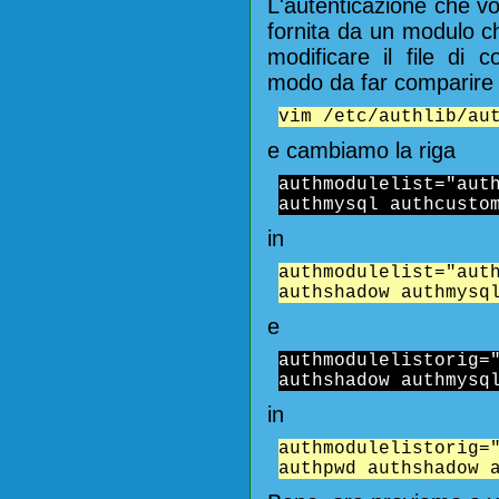
L'autenticazione che vo
fornita da un modulo 
modificare il file di c
modo da far comparire
vim /etc/authlib/au
e cambiamo la riga
authmodulelist="au
authmysql authcusto
in
authmodulelist="au
authshadow authmysq
e
authmodulelisto
authshadow authmysq
in
authmodulelistor
authpwd authshadow 