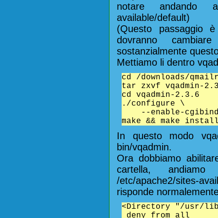
notare andando a 
available/default)
(Questo passaggio è p
dovranno cambia
sostanzialmente questo 
Mettiamo li dentro vqa
cd /downloads/qmail
tar zxvf vqadmin-2.
cd vqadmin-2.3.6
./configure \
--enable-cgibindi
make && make instal
In questo modo vqadm
bin/vqadmin.
Ora dobbiamo abilitare
cartella, andiam
/etc/apache2/sites-ava
risponde normalement
<Directory "/usr/li
deny from all