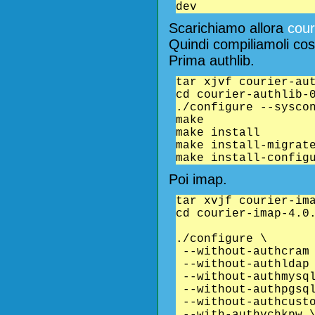
dev
Scarichiamo allora
cour
Quindi compiliamoli cos
Prima authlib.
tar xjvf courier-au
cd courier-authlib-
./configure --sysco
make
make install
make install-migrat
make install-config
Poi imap.
tar xvjf courier-im
cd courier-imap-4.0
./configure \
--without-authcram
--without-authldap
--without-authmysq
--without-authpgsq
--without-authcust
--with-authvchkpw 