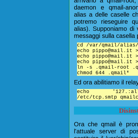
arrivano a qmail-root,
daemon e qmail-anon
alias a delle caselle 
potremo rieseguire q
alias). Supponiamo di vo
messaggi sulla casella 
cd /var/qmail/alias
echo pippo@mail.it 
echo pippo@mail.it 
echo pippo@mail.it 
ln -s .qmail-root .
chmod 644 .qmail*
Ed ora abilitiamo il rel
echo '127.:all
/etc/tcp.smtp qmail
Disins
Ora che qmail è pron
l'attuale server di p