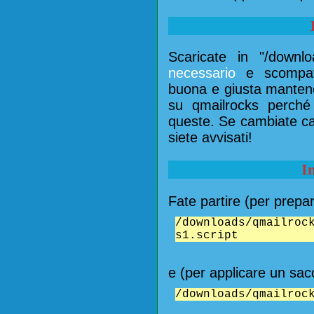
Scaricate in "/down
necessario
e scompat
buona e giusta mantener
su qmailrocks perché 
queste. Se cambiate car
siete avvisati!
I
Fate partire (per prepar
/downloads/qmailroc
s1.script
e (per applicare un sac
/downloads/qmailroc