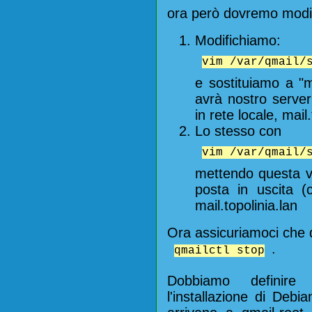
ora però dovremo modif
Modifichiamo:
vim /var/qmail/
e sostituiamo a "m
avrà nostro server
in rete locale, mail.
Lo stesso con
vim /var/qmail/
mettendo questa vo
posta in uscita 
mail.topolinia.lan
Ora assicuriamoci che 
.
qmailctl stop
Dobbiamo definire
l'installazione di Deb