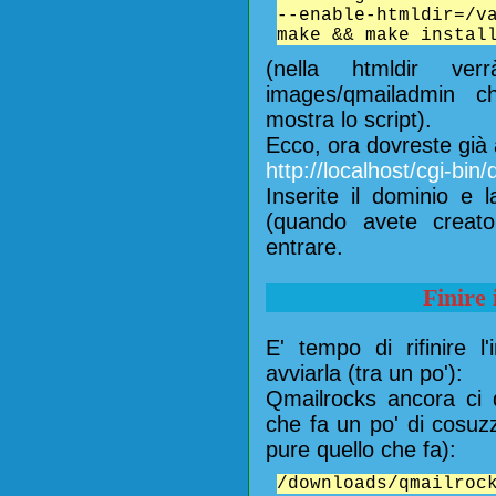
--enable-htmldir=/v
make && make instal
(nella htmldir ver
images/qmailadmin c
mostra lo script).
Ecco, ora dovreste già
http://localhost/cgi-bin
Inserite il dominio e
(quando avete creat
entrare.
Finire 
E' tempo di rifinire l
avviarla (tra un po'):
Qmailrocks ancora ci 
che fa un po' di cosuzz
pure quello che fa):
/downloads/qmailroc