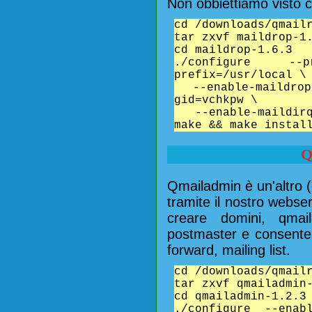
Non obbiettiamo visto che
cd /downloads/qmail
tar zxvf maildrop-1
cd maildrop-1.6.3
./configure --pr
prefix=/usr/local \
--enable-maildrop-
gid=vchkpw \
--enable-maildirq
make && make instal
Q
Qmailadmin è un'altro 
tramite il nostro webs
creare domini, qmai
postmaster e consente d
forward, mailing list.
cd /downloads/qmail
tar zxvf qmailadmin
cd qmailadmin-1.2.3
./configure --enabl