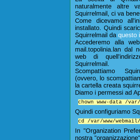
naturalmente altre va
Squirrelmail, ci va be
Come dicevamo all'i
installato. Quindi scari
Squirrelmail da
questo i
Accederemo alla webm
mail.topolinia.lan dal 
web di quell'indiri
Squirrelmail.
Scompattiamo Squir
(ovvero, lo scompattia
la cartella creata squirr
Diamo i permessi ad Ap
chown www-data /var
Quindi configuriamo Squi
cd /var/www/webmail
In "Organization Pref
nostra "organizzazione" 