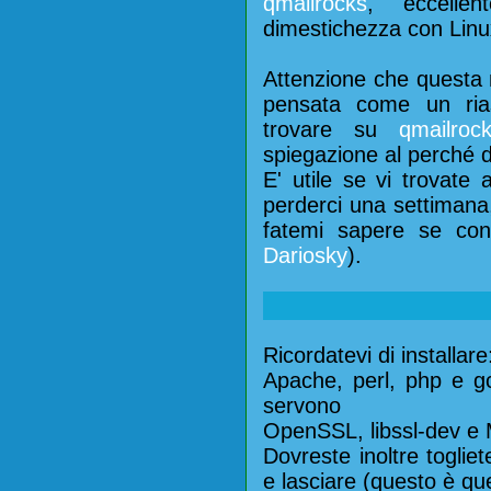
qmailrocks
, eccelle
dimestichezza con Linu
Attenzione che questa 
pensata come un ria
trovare su
qmailroc
spiegazione al perché d
E' utile se vi trovate 
perderci una settimana,
fatemi sapere se con
Dariosky
).
Ricordatevi di installare
Apache, perl, php e g
servono
OpenSSL, libssl-dev e
Dovreste inoltre toglie
e lasciare (questo è que