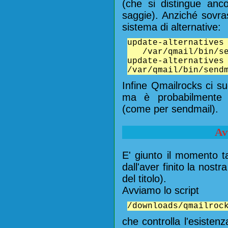
(che si distingue anc
saggie). Anziché sovrasc
sistema di alternative:
update-alternatives
/var/qmail/bin/se
update-alterna
/var/qmail/bin/send
Infine Qmailrocks ci sug
ma è probabilmente me
(come per sendmail).
Av
E' giunto il momento t
dall'aver finito la nost
del titolo).
Avviamo lo script
/downloads/qmailroc
che controlla l'esistenz