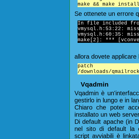
make && make instal
Se ottenete un errore qu
In file included fr
vmysql.h:53:22: mis
vmysql.h:60:35: mis
make[2]: *** [vconv
allora dovete applicare
pa
/downloads/qmailroc
Vqadmin
Vqadmin è un'interfacc
gestirlo in lungo e in l
Chiaro che poter ac
installato un web serv
Di default apache (in D
nel sito di default la 
script avviabili è linka